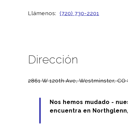
Llámenos:
(720) 730-2201
Dirección
2861 W 120th Ave, Westminster, CO
Nos hemos mudado - nues
encuentra en Northglenn