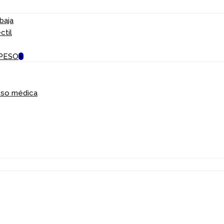
baja
ctil
PESO
peso médica